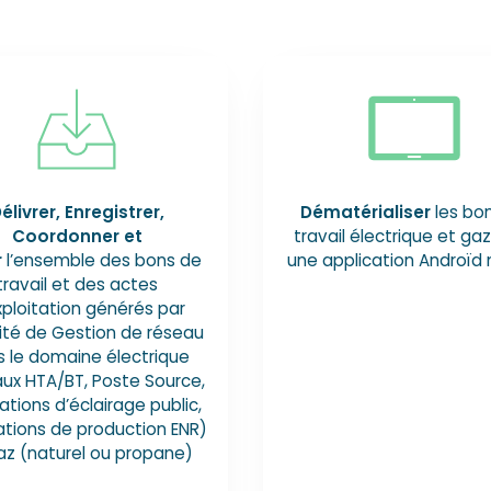
élivrer, Enregistrer,
Dématérialiser
les bo
Coordonner et
travail électrique et ga
r
l’ensemble des bons de
une application Androïd 
travail et des actes
xploitation générés par
vité de Gestion de réseau
 le domaine électrique
ux HTA/BT, Poste Source,
lations d’éclairage public,
lations de production ENR)
az (naturel ou propane)