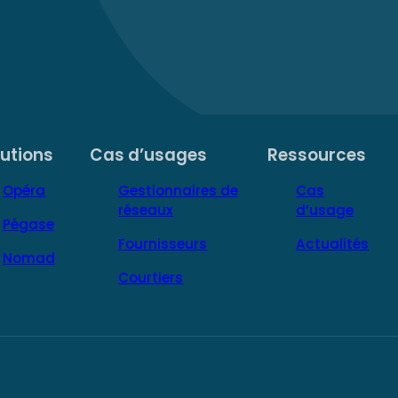
lutions
Cas d’usages
Ressources
Opéra
Gestionnaires de
Cas
réseaux
d’usage
Pégase
Fournisseurs
Actualités
Nomad
Courtiers