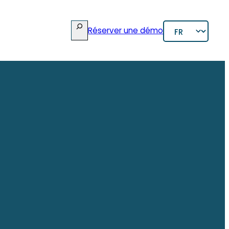
rcher
Choisir
Réserver une démo
une
langue