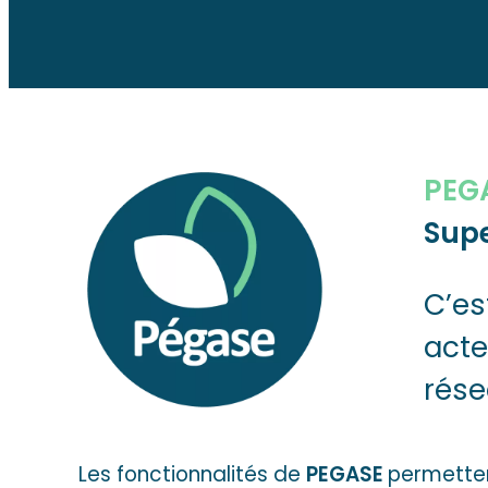
PEG
Supe
C’es
acte
rése
Les fonctionnalités de
PEGASE
permetten