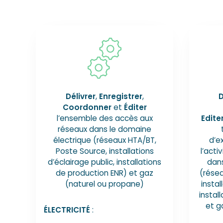
Délivrer
,
Enregistrer
,
D
Coordonner
et
Éditer
l’ensemble des accès aux
Edite
réseaux dans le domaine
électrique (réseaux HTA/BT,
d’e
Poste Source, installations
l’acti
d’éclairage public, installations
dans
de production ENR) et gaz
(résea
(naturel ou propane)
instal
instal
et g
ÉLECTRICITÉ
: