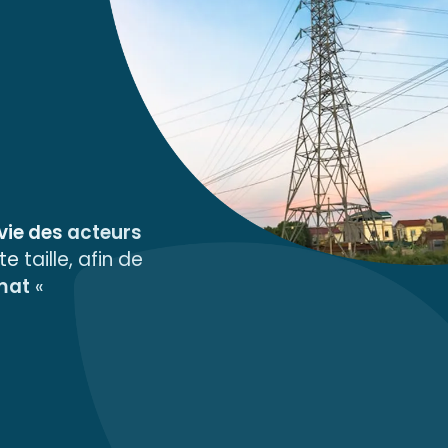
 vie des
acteurs
ute
taille, afin de
imat
«