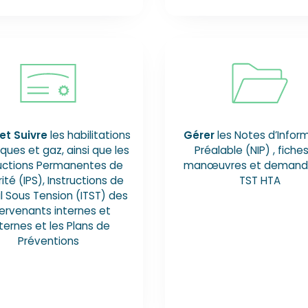
et Suivre
les habilitations
Gérer
les Notes d’Infor
iques et gaz, ainsi que les
Préalable (NIP) , fiche
ructions Permanentes de
manœuvres et demand
ité (IPS), Instructions de
TST HTA
l Sous Tension (ITST) des
tervenants internes et
ternes et les Plans de
Préventions