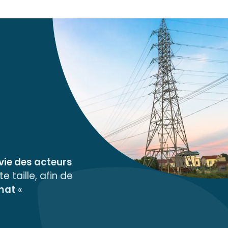
 vie des
acteurs
ute
taille, afin de
imat
«