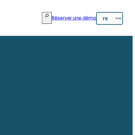
rcher
Choisir
Réserver une démo
une
langue