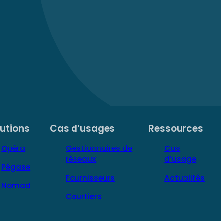
lutions
Cas d’usages
Ressources
Opéra
Gestionnaires de
Cas
réseaux
d’usage
Pégase
Fournisseurs
Actualités
Nomad
Courtiers