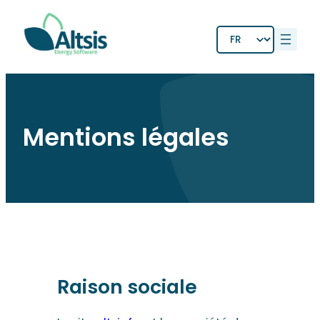
Aller
au
Choisir
contenu
une
langue
Mentions légales
Raison sociale