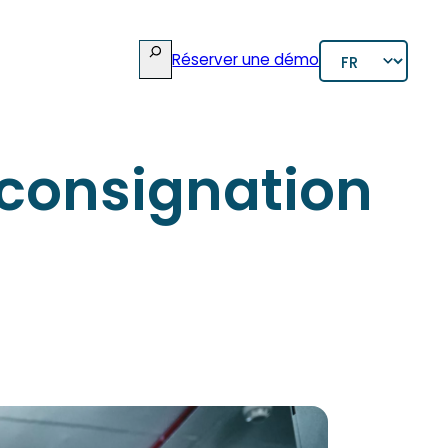
rcher
Choisir
Réserver une démo
une
langue
 consignation