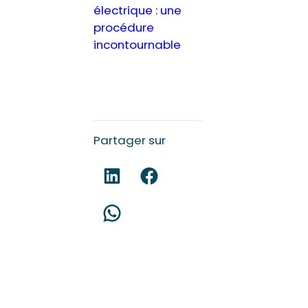
électrique : une
procédure
incontournable
Partager sur
Partagez sur LinkedIn !
Partagez sur Facebook !
Partagez sur WhatsApp !