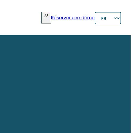
rcher
Choisir
Réserver une démo
une
langue