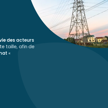
 vie des
acteurs
ute
taille, afin de
imat
«